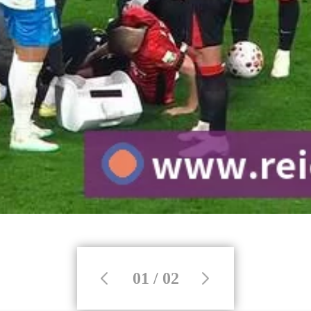
01 / 02