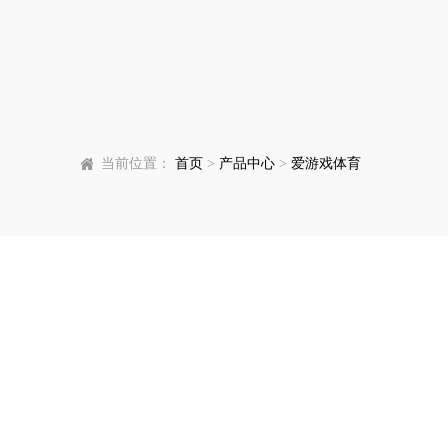
当前位置：
首页
>
产品中心
>
爱游戏体育
产品名称一