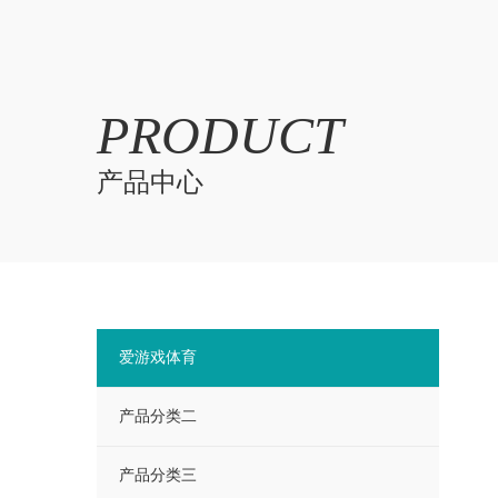
PRODUCT
产品中心
爱游戏体育
产品分类二
产品分类三